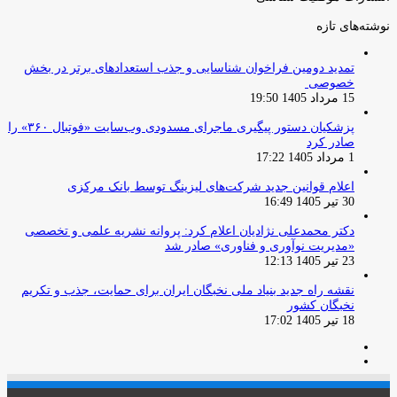
نوشته‌های تازه
تمدید دومین فراخوان شناسایی و جذب استعدادهای برتر در بخش
خصوصی
15 مرداد 1405 19:50
پزشکیان دستور پیگیری ماجرای مسدودی وب‌سایت «فوتبال ۳۶۰» را
صادر کرد
1 مرداد 1405 17:22
اعلام قوانین جدید شرکت‌های لیزینگ توسط بانک مرکزی
30 تیر 1405 16:49
دکتر محمدعلی نژادیان اعلام کرد: پروانه نشریه علمی و تخصصی
«مدیریت نوآوری و فناوری» صادر شد
23 تیر 1405 12:13
نقشه راه جدید بنیاد ملی نخبگان ایران برای حمایت، جذب و تکریم
نخبگان کشور
18 تیر 1405 17:02
صفحه
صفحه
قبلی
بعدی