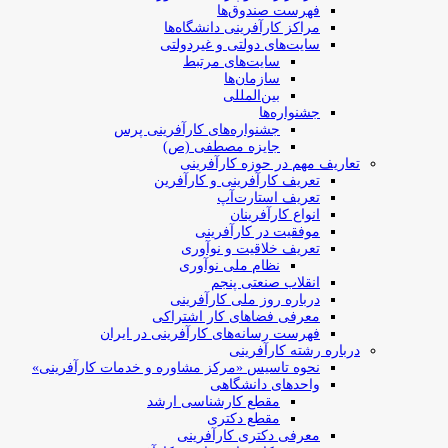
فهرست صندوق‌ها
مراکز کارآفرینی دانشگاه‌ها
سایت‌های دولتی و غیردولتی
سایت‌های مرتبط
سازمان‌ها
بین‌المللی
جشنواره‌ها
جشنواره‌های کارآفرینی‌ پرس
جایزه مصطفی (ص)
تعاریف مهم در حوزه کارآفرینی
تعریف کارآفرینی و کارآفرین
تعریف استارت‌آپ
انواع کارآفرینان
موفقیت در کارآفرینی
تعریف خلاقیت و نوآوری
نظام ملی نوآوری
انقلاب صنعتی پنجم
درباره روز ملی کارآفرینی
معرفی فضاهای کار اشتراکی
فهرست رسانه‌های کارآفرینی در ایران
درباره رشته کارآفرینی
نحوه تاسیس «مرکز مشاوره و خدمات کارآفرینی»
واحدهای دانشگاهی
مقطع کارشناسی ارشد
مقطع دکتری
معرفی دکتری کارآفرینی