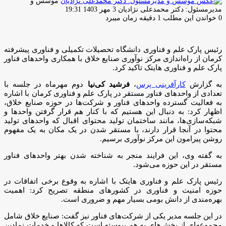
موسس و
ارسال
مدیرمسئول: دکتر محمدعلی نژادیان
3 مهر 1403 19:31
ایمیل
0
خواندن این مطلب 1 دقیقه زمان میبرد
رئیس پارک علم و فناوری دانشگاه تحصیلات تکمیلی و فناوری پیشرفته
کرمان از راه‌اندازی مرکز نوآوری صنایع خلاق با همکاری واحدهای فناور
پارک علم و فناوری هایتک تاکید کرد.
به گزارش
کارآفرینی پرس
،
فرشید کی‌نیا
دوم مهرماه در جلسه با
تعدادی از واحدهای فناور مستقر در پارک علم و فناوری کرمان با اشاره
به فعالیت گسترده واحدهای فناور و شرکت‌ها در حوزه صنایع خلاق،
اظهار کرد: به دنبال این هستیم که با کنار هم قرار گرفتن واحدها و
شبکه‌سازی‌ها، مانند ساختمان تولید محتوای اقبال که واحدهای تولید
محتوا در آنجا قرار دارند، با مستقر شدن در یک مکان به یک مفهوم
روشن پیرامون این مرکز نوآوری برسیم.
به گفته وی، این فرایند منجر به شناخته شدن بهتر واحدهای فناور
مستقر در این حوزه می‌شود.
رئیس پارک علم و فناوری هایتک با اشاره به وقوع برخی اتفاقات در
حوزه امنیت و فناوری در کشورهای منطقه تصریح کرد: اهمیت
بهره‌مندی از دانش بومی بسیار مهم و ضروری است.
در این جلسه مدیر یکی از شرکت‌های فناور نیز گفت: صنایع خلاق شامل
مجموعه‌ای از بخش‌های به هم پیوسته است که کالاها و خدمات نمادین