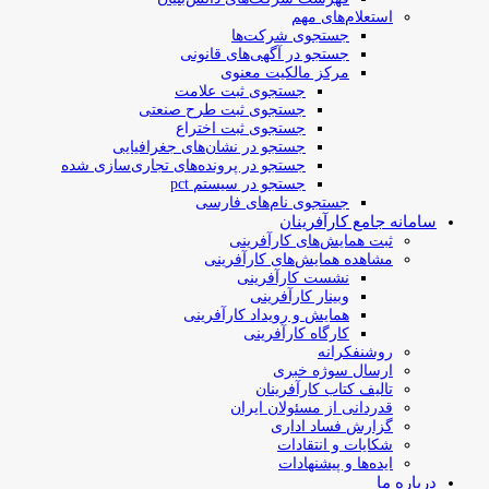
استعلام‌های مهم
جستجوی شرکت‌ها
جستجو در آگهی‌های قانونی
مرکز مالکیت معنوی
جستجوی ثبت علامت
جستجوی ثبت طرح صنعتی
جستجوی ثبت اختراع
جستجو در نشان‌های جغرافیایی
جستجو در پرونده‌های تجاری‌سازی شده
جستجو در سیستم pct
جستجوی نام‌های فارسی
سامانه جامع کارآفرینان
ثبت همایش‌های کارآفرینی
مشاهده همایش‌های کارآفرینی
نشست کارآفرینی
وبینار کارآفرینی
همایش و رویداد کارآفرینی
کارگاه کارآفرینی
روشنفکرانه
ارسال سوژه‌ خبری
تالیف کتاب کارآفرینان
قدردانی از مسئولان ایران
گزارش فساد اداری
شکایات و انتقادات
ایده‌ها و پیشنهادات
درباره ما