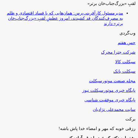
لقبِ «بزرگ‌جناب‌خان برتر»
مدیرمسئول کارآفرینی‌پرس: همان‌هایی که با فساد اقتصادی و ظلم
به مصرف‌کنندگان قد کشیدند، امروز عطشِ لقبِ «بزرگ‌جناب‌خان
برتر» دارند
وب‌گردی
حس هفتم
شرکت چترا محرک
سیکلت کالا
سیکلت بانک
مجله صنعت موتورسیکلت
پایگاه خبری موتورسیکلت نیوز
پایگاه خبری موفقیت شناسی
سایت محمدعلی نژادیان
برکت
رزقی خوبه كه مهر و امضاء خدا پاش باشه!