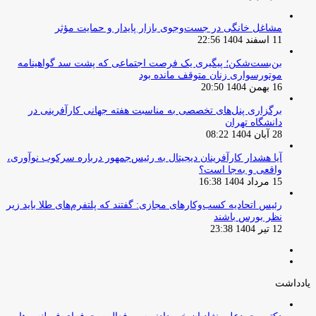
مشاغل خانگی در جست‌وجوی بازار پایدار و حمایت مؤثر
11 اسفند 1404 22:56
بن‌بست‌شکن؛ پیگیری یک فرصت اجتماعی که پشت سد گواهینامه
موتورسواری زنان متوقف مانده بود
16 بهمن 1404 20:50
برگزاری پنل‌های تخصصی به مناسبت هفته جهانی کارآفرینی در
دانشگاه تهران
28 آبان 1404 08:22
آیا هشدار کارآفرینان دیجیتال به رئیس‌جمهور درباره سرکوب نوآوری،
واقعی و به‌جا است؟
15 مرداد 1404 16:38
‏رئیس اتحادیه کسب‌وکارهای مجازی: گفتند که پلتفرم‌های طلا باید زیر
نظر بورس باشند
12 تیر 1404 23:38
صفحه
صفحه
قبلی
بعدی
یادداشت