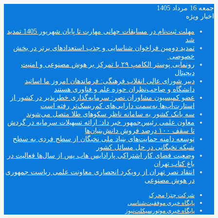
جمعه 16 مرداد 1405
اخبار ویژه
مهلت ثبت‌نام در مسابقات جهانی مهارت تا پایان شهریور 1405 تمدید
شد
تمدید دومین فراخوان شناسایی و جذب استعدادهای برتر در بخش
خصوصی
رونمایی پوستر الکامپ ۲۹ با تمرکز بر هوش مصنوعی و امنیت
دیجیتال
دبیر شورای عالی انقلاب فرهنگی: فرماندهان امروز ما اساتید
دانشگاه و صاحب‌نظران حوزه علم و فناوری هستند
عضو کمیسیون مشاوران نصر: سرمایه‌گذاری خطرپذیر در کشور از
استارت‌آپ‌ها به‌سمت دارایی‌های کم‌ریسک‌تر رفته است
سه بانک کشور به سامانه ناظر سکوهای طلا متصل می‌شوند
معاون علمی رئیس‌جمهور خبر داد: ارائه تسهیلات سرمایه در گردش
تا سقف ۱۰۰ درصد فروش دانش‌بنیان‌ها
توسعه دامنه حمایت‌های بنیاد ملی نخبگان از سطح فردی به سطح
شبکه نخبگانی در حل مسائل کشور
وضعیت فضای کار اشتراکی پارادایس هاب پس از سال‌ها فعالیت در
باغ کتاب تهران
انتقاد نصر تهران از رویکرد انحصاری معاونت علمی ریاست جمهوری
در هوش مصنوعی
شرکت چترا محرک
پایگاه خبری موفقیت‌شناسی
پایگاه خبری موتورسیکلت‌نیوز