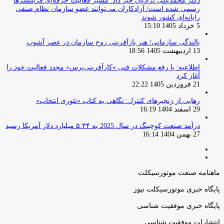
دکتر محمدعلی نژادیان خبر داد: مسیر فعالیت حرفه‌ای فریلنسرها
رسمی شده است/ آزادکاران می‌توانند عضو سازمان نظام صنفی
رایانه‌ای کشور شوند
5 خرداد 1405 15:10
بالندگی سازمانی؛ هنر بازآفرینی روح سازمان در عصر آشوب
13 اردیبهشت 1405 18:56
اطلاعیه: با رفع مشکلات فنی «کارآفرینی‌پرس» مجدد فعالیت خود را
آغاز کرد
21 فروردین 1405 22:22
رهایی از زنجیرهای کنترل: نگاهی به کتاب «تئوری انتخاب»
29 اسفند 1404 16:19
درآمد صنعت کوچینگ در سال 2025 به ۵.۳۴ میلیارد دلار آمریکا رسید
27 بهمن 1404 16:14
صفحه
صفحه
قبلی
بعدی
ماهنامه صنعت موتورسیکلت
پایگاه خبری موتورسیکلت نیوز
پایگاه خبری موفقیت شناسی
انتشارات موفقیت شناسی