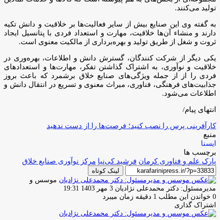
تولید می‌کنند.
به گفته وی این صنایع بیش از سایر فعالیت‌ها بر خلاقیت و دانش تکیه
دارند و منشاء آن‌ها خلاقیت، مهارت و استعداد فردی با پتانسیل ایجاد
ثروت و شغل از طریق تولید و بهره‌برداری از مالکیت معنوی است.
یکی دیگر از شرکت کنندگان، گسترش دانش و اطلاعات، بهره‌وری در
خلاقیت و نوآوری، به اشتراک گذاشتن تفکر، مهارت‌ها و استعدادهای
فردی را از از جمله ویژگی‌های صنایع خلاق برشمرد که باعث بروز
جذابیت‌های فرهنگی، فناوری، میراث معنوی و تسریع در انتقال دانش و
اطلاعات می‌شود.
انتهای پیام/
کارآفرینی پرس را نصب کنید؛ فرصت‌ها را از دست ندهید
منبع
ایسنا
برچسب ها
پارک علم و فناوری کرمان
فرشید کی‌نیا
مرکز نوآوری صنایع خلاق
لینک کوتاه
موسس و
ارسال
مدیرمسئول: دکتر محمدعلی نژادیان
3 مهر 1403 19:31
ایمیل
0
خواندن این مطلب 1 دقیقه زمان میبرد
اشتراک گذاری
چاپ
فیس
توئیتر
واتس
تلگرام
لینکدین
اشتراک