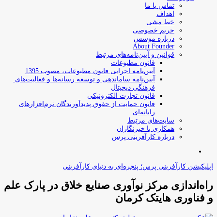
تماس با ما
اهداف
خط مشی
حریم خصوصی
درباره موسس
About Founder
قوانین و آیین‌نامه‌های مرتبط
‌قانون مطبوعات
آیین‌نامه اجرایی قانون مطبوعات، مصوب 1395
آیین‌نامه سامان­دهی و توسعه رسانه­‌ها و فعالیت‌­های
فرهنگی دیجیتال
قانون تجارت الکترونیکی
قانون حمایت از حقوق پدیدآورندگان نرم‌افزارهای
رایانه‌ای
سایت‌های مرتبط
همکاری با خبرنگاران
درباره کارآفرینی پرس
جستجو
برای
اپلیکیشن کارآفرینی پرس؛ پنجره‌ای به دنیای کارآفرینی
راه‌اندازی مرکز نوآوری صنایع خلاق در پارک علم
و فناوری هایتک کرمان