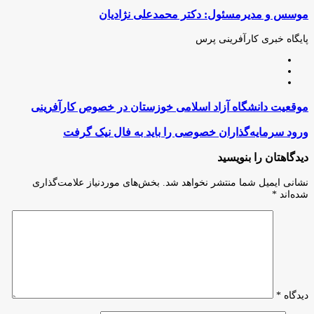
(X)
آپ
بوک
گذاری
موسس و مدیرمسئول: دکتر محمدعلی نژادیان
از
طریق
ایمیل
پایگاه خبری کارآفرینی پرس
وبسایت
لینکدین
اینستاگرام
موقعیت
موقعیت دانشگاه آزاد اسلامی خوزستان در خصوص کارآفرینی
دانشگاه
آزاد
ورود
ورود سرمایه‌گذاران خصوصی را باید به فال نیک گرفت
اسلامی
سرمایه‌گذاران
خوزستان
خصوصی
دیدگاهتان را بنویسید
در
را
خصوص
باید
نشانی ایمیل شما منتشر نخواهد شد.
بخش‌های موردنیاز علامت‌گذاری
کارآفرینی
به
شده‌اند
*
فال
نیک
گرفت
دیدگاه
*