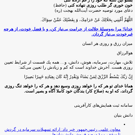
بشنو این نکته که خود را ز غم آزاده کنی
خون خوری گر طلب روزی ننهاده کنی
(حافظ)
دعای مورد توصیه حضرت آیت‌الله بهجت (ره)
اللَّهُمَّ أَغْنِنِي بِحَلَالِكَ عَنْ حَرَامِكَ، وَ بِفَضْلِكَ عَمَّنْ سِوَاكَ‏.
خدایا! مرا به‌وسیلۀ حلالت از حرامت بی‌نیاز کن، و با فضل خودت، از هرچه
غیرخودت بی‌نیاز گردان.
میزان رزق و روزی هر انسان
هوالرزاق
تلاش، مهارت، سرمايه، هوش، دانش، و… همه يك قسمت از شرايط تعيين
روزى هست. آخرش خداوند است كه كم و زيادش را تعيين مى‌كند:
إِنَّ رَبَّكَ يَبْسُطُ الرِّزْقَ لِمَنْ يَشَاءُ وَيَقْدِرُ إِنَّهُ كَانَ بِعِبَادِهِ خَبِيرًا بَصِيرًا
همانا خدای تو هر که را خواهد روزی وسیع دهد و هر که را خواهد تنگ روزی
گرداند، که او به (صلاح کار) بندگان خود کاملا آگاه و بصیر است.
سامانه ثبت همایش‌های کارآفرینی
دانش‌ بنیان‌
معاون علمی رئیس‌جمهور خبر داد: ارائه تسهیلات سرمایه در گردش
تا سقف ۱۰۰ درصد فروش دانش‌بنیان‌ها