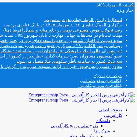
یکشنبه 18 مرداد 1405
اخبار ویژه
4 مدال ایران در المپیاد جهانی هوش مصنوعی
برگزاری المپیک فناوری ۲۰۲۶ مهرماه ۱۴۰۵ در پارک فناوری پردیس
رصد تحولات هوش مصنوعی بومی در خاورمیانه و شمال آفریقا (منا)
مهلت ثبت‌نام در مسابقات جهانی مهارت تا پایان شهریور 1405 تمدید شد
تمدید دومین فراخوان شناسایی و جذب استعدادهای برتر در بخش خ
رونمایی پوستر الکامپ ۲۹ با تمرکز بر هوش مصنوعی و امنیت دیجیتال
دبیر شورای عالی انقلاب فرهنگی: فرماندهان امروز ما اساتید دانشگا
عضو کمیسیون مشاوران نصر: سرمایه‌گذاری خطرپذیر در کشور از استار
سه بانک کشور به سامانه ناظر سکوهای طلا متصل می‌شوند
معاون علمی رئیس‌جمهور خبر داد: ارائه تسهیلات سرمایه در گردش تا سقف ۱۰۰ درصد فروش دانش‌
شرکت چترا محرک
پایگاه خبری موفقیت‌شناسی
پایگاه خبری موتورسیکلت‌نیوز
صفحه اصلی
کارآفرینی
دانشگاه
طرح ملی ترویج کارآفرینی
شرکت‌ها
شرکت‌های خلاق