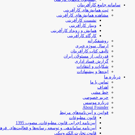
سامانه جامع کارآفرینان
ثبت همایش‌های کارآفرینی
مشاهده همایش‌های کارآفرینی
نشست کارآفرینی
وبینار کارآفرینی
همایش و رویداد کارآفرینی
کارگاه کارآفرینی
روشنفکرانه
ارسال سوژه‌ خبری
تالیف کتاب کارآفرینان
قدردانی از مسئولان ایران
گزارش فساد اداری
شکایات و انتقادات
ایده‌ها و پیشنهادات
درباره ما
تماس با ما
اهداف
خط مشی
حریم خصوصی
درباره موسس
About Founder
قوانین و آیین‌نامه‌های مرتبط
‌قانون مطبوعات
آیین‌نامه اجرایی قانون مطبوعات، مصوب 1395
آیین‌نامه سامان­دهی و توسعه رسانه­‌ها و فعالیت‌­های فره
قانون تجارت الکترونیکی