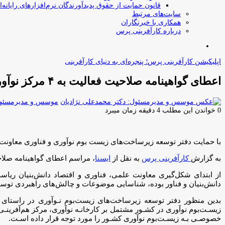
قانون حمایت از حقوق پدیدآورندگان نرم‌افزارهای رایانه‌ا
سایت‌های مرتبط
همکاری با خبرنگاران
درباره کارآفرینی پرس
جستجو
برای
اپلیکیشن کارآفرینی پرس؛ پنجره‌ای به دنیای کارآفرینی
اعطای گواهینامه صلاحیت فعالیت به ۴ مرکز نوآوری
موسس و مدیرمسئول:
0
خواندن این مطلب 4 دقیقه زمان میبرد
با حمایت دفتر توسعه زیرساخت‌های زیست بوم نوآوری و فناوری معاونت 
به گزارش
کارآفرینی پرس
به نقل از
ایسنا
، مراسم اعطای گواهینامه صلاح
از ابتدای شکل‌گیری معاونت علمی، فناوری و اقتصاد دانش‌بنیان ر
دانش‌بنیان و فناور بوده، شناسایی موضوعات و چالش‌های راهبردی توس
بدین منظور دفتر توسعه زیرساخت‌های زیست‌بوم نـوآوری در راستای 
زیسـت‌بوم نوآوری در کشـور مشتمل بر کارخانـه نوآوری، مرکز هم‌آفرین
خصوصـی بـه زیسـت‌بوم نوآوری کشـور را مورد توجه قرار داده اسـت.