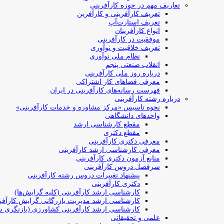
تعاریف مهم در حوزه کارآفرینی
تعریف کارآفرینی و کارآفرین
تعریف استارت‌آپ
انواع کارآفرینان
موفقیت در کارآفرینی
تعریف خلاقیت و نوآوری
نظام ملی نوآوری
انقلاب صنعتی پنجم
درباره روز ملی کارآفرینی
معرفی فضاهای کار اشتراکی
فهرست رسانه‌های کارآفرینی در ایران
درباره رشته کارآفرینی
نحوه تاسیس «مرکز مشاوره و خدمات کارآفرینی»
واحدهای دانشگاهی
مقطع کارشناسی ارشد
مقطع دکتری
معرفی دکتری کارآفرینی
معرفی کارشناسی ارشد کارآفرینی
منابع آزمون دکتری کارآفرینی
سرفصل دروس کارآفرینی
پیشنهاد تغییرات دروس رشته کارآفرینی
دکتری کارآفرینی
کارشناسی ارشد کارآفرینی (کلیه گرایش‌ها)
کارشناسی ارشد مدیریت بازرگانی گرایش کارآفر
کارشناسی ارشد کارآفرینی کشاورزی (بازنگری ش
علمی و تحقیقاتی