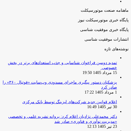
صفحه
قبلی
بعدی
ماهنامه صنعت موتورسیکلت
پایگاه خبری موتورسیکلت نیوز
پایگاه خبری موفقیت شناسی
انتشارات موفقیت شناسی
نوشته‌های تازه
تمدید دومین فراخوان شناسایی و جذب استعدادهای برتر در بخش
خصوصی
15 مرداد 1405 19:50
پزشکیان دستور پیگیری ماجرای مسدودی وب‌سایت «فوتبال ۳۶۰» را
صادر کرد
1 مرداد 1405 17:22
اعلام قوانین جدید شرکت‌های لیزینگ توسط بانک مرکزی
30 تیر 1405 16:49
دکتر محمدعلی نژادیان اعلام کرد: پروانه نشریه علمی و تخصصی
«مدیریت نوآوری و فناوری» صادر شد
23 تیر 1405 12:13