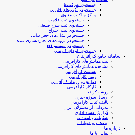
جستجوی شرکت‌ها
جستجو در آگهی‌های قانونی
مرکز مالکیت معنوی
جستجوی ثبت علامت
جستجوی ثبت طرح صنعتی
جستجوی ثبت اختراع
جستجو در نشان‌های جغرافیایی
جستجو در پرونده‌های تجاری‌سازی شده
جستجو در سیستم pct
جستجوی نام‌های فارسی
سامانه جامع کارآفرینان
ثبت همایش‌های کارآفرینی
مشاهده همایش‌های کارآفرینی
نشست کارآفرینی
وبینار کارآفرینی
همایش و رویداد کارآفرینی
کارگاه کارآفرینی
روشنفکرانه
ارسال سوژه‌ خبری
تالیف کتاب کارآفرینان
قدردانی از مسئولان ایران
گزارش فساد اداری
شکایات و انتقادات
ایده‌ها و پیشنهادات
درباره ما
تماس با ما