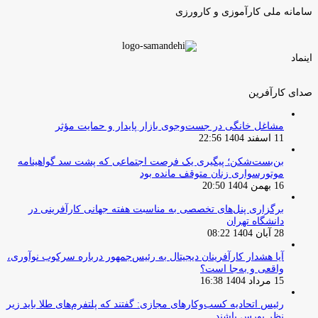
سامانه ملی کارآموزی و کارورزی
اینماد
صدای کارآفرین
مشاغل خانگی در جست‌وجوی بازار پایدار و حمایت مؤثر
11 اسفند 1404 22:56
بن‌بست‌شکن؛ پیگیری یک فرصت اجتماعی که پشت سد گواهینامه
موتورسواری زنان متوقف مانده بود
16 بهمن 1404 20:50
برگزاری پنل‌های تخصصی به مناسبت هفته جهانی کارآفرینی در
دانشگاه تهران
28 آبان 1404 08:22
آیا هشدار کارآفرینان دیجیتال به رئیس‌جمهور درباره سرکوب نوآوری،
واقعی و به‌جا است؟
15 مرداد 1404 16:38
‏رئیس اتحادیه کسب‌وکارهای مجازی: گفتند که پلتفرم‌های طلا باید زیر
نظر بورس باشند