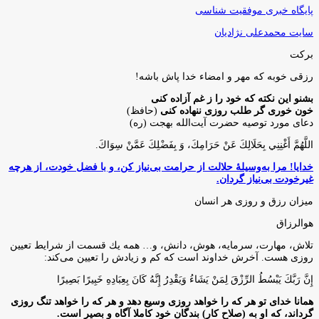
پایگاه خبری موفقیت شناسی
سایت محمدعلی نژادیان
برکت
رزقی خوبه كه مهر و امضاء خدا پاش باشه!
بشنو این نکته که خود را ز غم آزاده کنی
خون خوری گر طلب روزی ننهاده کنی
(حافظ)
دعای مورد توصیه حضرت آیت‌الله بهجت (ره)
اللَّهُمَّ أَغْنِنِي بِحَلَالِكَ عَنْ حَرَامِكَ، وَ بِفَضْلِكَ عَمَّنْ سِوَاكَ‏.
خدایا! مرا به‌وسیلۀ حلالت از حرامت بی‌نیاز کن، و با فضل خودت، از هرچه
غیرخودت بی‌نیاز گردان.
میزان رزق و روزی هر انسان
هوالرزاق
تلاش، مهارت، سرمايه، هوش، دانش، و… همه يك قسمت از شرايط تعيين
روزى هست. آخرش خداوند است كه كم و زيادش را تعيين مى‌كند:
إِنَّ رَبَّكَ يَبْسُطُ الرِّزْقَ لِمَنْ يَشَاءُ وَيَقْدِرُ إِنَّهُ كَانَ بِعِبَادِهِ خَبِيرًا بَصِيرًا
همانا خدای تو هر که را خواهد روزی وسیع دهد و هر که را خواهد تنگ روزی
گرداند، که او به (صلاح کار) بندگان خود کاملا آگاه و بصیر است.