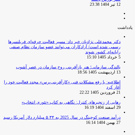
12 تیر 1404 23:38
صفحه
صفحه
قبلی
بعدی
یادداشت
دکتر محمدعلی نژادیان خبر داد: مسیر فعالیت حرفه‌ای فریلنسرها
رسمی شده است/ آزادکاران می‌توانند عضو سازمان نظام صنفی
رایانه‌ای کشور شوند
5 خرداد 1405 15:10
بالندگی سازمانی؛ هنر بازآفرینی روح سازمان در عصر آشوب
13 اردیبهشت 1405 18:56
اطلاعیه: با رفع مشکلات فنی «کارآفرینی‌پرس» مجدد فعالیت خود را
آغاز کرد
21 فروردین 1405 22:22
رهایی از زنجیرهای کنترل: نگاهی به کتاب «تئوری انتخاب»
29 اسفند 1404 16:19
درآمد صنعت کوچینگ در سال 2025 به ۵.۳۴ میلیارد دلار آمریکا رسید
27 بهمن 1404 16:14
صفحه