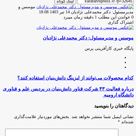
لینک کوتاه
موسس و
ارسال
مدیرمسئول: دکتر محمدعلی نژادیان
14 تیر 1403 18:08
ایمیل
0
خواندن این مطلب 1 دقیقه زمان میبرد
اشتراک گذاری
چاپ
فیس
توئیتر
واتس
تلگرام
لینکدین
اشتراک
(X)
آپ
بوک
گذاری
موسس و مدیرمسئول: دکتر محمدعلی نژادیان
از
طریق
ایمیل
پایگاه خبری کارآفرینی پرس
وبسایت
لینکدین
اینستاگرام
کدام
کدام محصولات می‌توانند از لیزینگ دانش‌بنیان استفاده کنند؟
محصولات
می‌توانند
درباره
درباره فعالیت ۴۳ شرکت فناور دانش‌بنیان در پردیس علم و فناوری
از
فعالیت
دانشگاه ارومیه
لیزینگ
۴۳
دانش‌بنیان
شرکت
دیدگاهتان را بنویسید
استفاده
فناور
کنند؟
دانش‌بنیان
نشانی ایمیل شما منتشر نخواهد شد.
بخش‌های موردنیاز علامت‌گذاری
در
شده‌اند
*
پردیس
علم
و