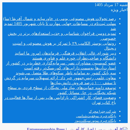
شنبه 17 مرداد 1405
اخبار ویژه
رصد تحولات هوش مصنوعی بومی در خاورمیانه و شمال آفریقا (منا)
مهلت ثبت‌نام در مسابقات جهانی مهارت تا پایان شهریور 1405 تمدید
شد
تمدید دومین فراخوان شناسایی و جذب استعدادهای برتر در بخش
خصوصی
رونمایی پوستر الکامپ ۲۹ با تمرکز بر هوش مصنوعی و امنیت
دیجیتال
دبیر شورای عالی انقلاب فرهنگی: فرماندهان امروز ما اساتید
دانشگاه و صاحب‌نظران حوزه علم و فناوری هستند
عضو کمیسیون مشاوران نصر: سرمایه‌گذاری خطرپذیر در کشور از
استارت‌آپ‌ها به‌سمت دارایی‌های کم‌ریسک‌تر رفته است
سه بانک کشور به سامانه ناظر سکوهای طلا متصل می‌شوند
معاون علمی رئیس‌جمهور خبر داد: ارائه تسهیلات سرمایه در گردش
تا سقف ۱۰۰ درصد فروش دانش‌بنیان‌ها
توسعه دامنه حمایت‌های بنیاد ملی نخبگان از سطح فردی به سطح
شبکه نخبگانی در حل مسائل کشور
وضعیت فضای کار اشتراکی پارادایس هاب پس از سال‌ها فعالیت در
باغ کتاب تهران
شرکت چترا محرک
پایگاه خبری موفقیت‌شناسی
پایگاه خبری موتورسیکلت‌نیوز