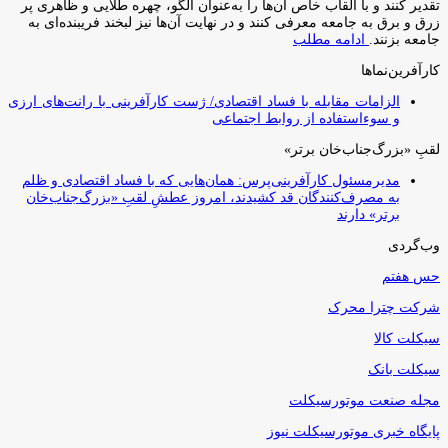
تقدیر کنند و با القاب خاص آ‌ن‌ها را به‌عنوان الگو، چهره طلایی و ظاهری پر
زرق و برق به جامعه معرفی کنند و در نهایت آن‌ها نیز لبخند فریبنده‌ای به
جامعه بزنند.
ادامه مطلب
کارآفرین‌نماها
الزامات مقابله با فساد اقتصادی/ ژست کارآفرینی با رانت‌های ارزی
و سوءاستفاده از روابط اجتماعی
لقبِ «بزرگ‌جناب‌خان برتر»
مدیرمسئول کارآفرینی‌پرس: همان‌هایی که با فساد اقتصادی و ظلم
به مصرف‌کنندگان قد کشیدند، امروز عطشِ لقبِ «بزرگ‌جناب‌خان
برتر» دارند
وب‌گردی
حس هفتم
شرکت چترا محرک
سیکلت کالا
سیکلت بانک
مجله صنعت موتورسیکلت
پایگاه خبری موتورسیکلت نیوز