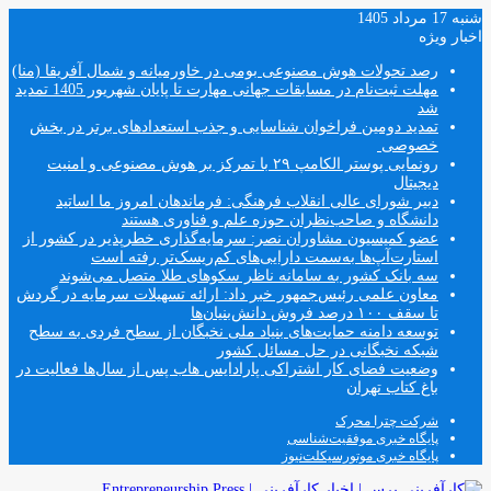
شنبه 17 مرداد 1405
اخبار ویژه
رصد تحولات هوش مصنوعی بومی در خاورمیانه و شمال آفریقا (منا)
مهلت ثبت‌نام در مسابقات جهانی مهارت تا پایان شهریور 1405 تمدید
شد
تمدید دومین فراخوان شناسایی و جذب استعدادهای برتر در بخش
خصوصی
رونمایی پوستر الکامپ ۲۹ با تمرکز بر هوش مصنوعی و امنیت
دیجیتال
دبیر شورای عالی انقلاب فرهنگی: فرماندهان امروز ما اساتید
دانشگاه و صاحب‌نظران حوزه علم و فناوری هستند
عضو کمیسیون مشاوران نصر: سرمایه‌گذاری خطرپذیر در کشور از
استارت‌آپ‌ها به‌سمت دارایی‌های کم‌ریسک‌تر رفته است
سه بانک کشور به سامانه ناظر سکوهای طلا متصل می‌شوند
معاون علمی رئیس‌جمهور خبر داد: ارائه تسهیلات سرمایه در گردش
تا سقف ۱۰۰ درصد فروش دانش‌بنیان‌ها
توسعه دامنه حمایت‌های بنیاد ملی نخبگان از سطح فردی به سطح
شبکه نخبگانی در حل مسائل کشور
وضعیت فضای کار اشتراکی پارادایس هاب پس از سال‌ها فعالیت در
باغ کتاب تهران
شرکت چترا محرک
پایگاه خبری موفقیت‌شناسی
پایگاه خبری موتورسیکلت‌نیوز