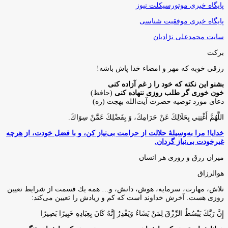
پایگاه خبری موتورسیکلت نیوز
پایگاه خبری موفقیت شناسی
سایت محمدعلی نژادیان
برکت
رزقی خوبه كه مهر و امضاء خدا پاش باشه!
بشنو این نکته که خود را ز غم آزاده کنی
خون خوری گر طلب روزی ننهاده کنی
(حافظ)
دعای مورد توصیه حضرت آیت‌الله بهجت (ره)
اللَّهُمَّ أَغْنِنِي بِحَلَالِكَ عَنْ حَرَامِكَ، وَ بِفَضْلِكَ عَمَّنْ سِوَاكَ‏.
خدایا! مرا به‌وسیلۀ حلالت از حرامت بی‌نیاز کن، و با فضل خودت، از هرچه
غیرخودت بی‌نیاز گردان.
میزان رزق و روزی هر انسان
هوالرزاق
تلاش، مهارت، سرمايه، هوش، دانش، و… همه يك قسمت از شرايط تعيين
روزى هست. آخرش خداوند است كه كم و زيادش را تعيين مى‌كند:
إِنَّ رَبَّكَ يَبْسُطُ الرِّزْقَ لِمَنْ يَشَاءُ وَيَقْدِرُ إِنَّهُ كَانَ بِعِبَادِهِ خَبِيرًا بَصِيرًا