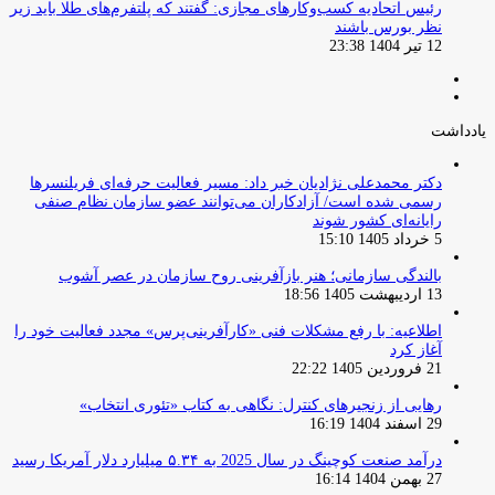
‏رئیس اتحادیه کسب‌وکارهای مجازی: گفتند که پلتفرم‌های طلا باید زیر
نظر بورس باشند
12 تیر 1404 23:38
صفحه
صفحه
قبلی
بعدی
یادداشت
دکتر محمدعلی نژادیان خبر داد: مسیر فعالیت حرفه‌ای فریلنسرها
رسمی شده است/ آزادکاران می‌توانند عضو سازمان نظام صنفی
رایانه‌ای کشور شوند
5 خرداد 1405 15:10
بالندگی سازمانی؛ هنر بازآفرینی روح سازمان در عصر آشوب
13 اردیبهشت 1405 18:56
اطلاعیه: با رفع مشکلات فنی «کارآفرینی‌پرس» مجدد فعالیت خود را
آغاز کرد
21 فروردین 1405 22:22
رهایی از زنجیرهای کنترل: نگاهی به کتاب «تئوری انتخاب»
29 اسفند 1404 16:19
درآمد صنعت کوچینگ در سال 2025 به ۵.۳۴ میلیارد دلار آمریکا رسید
27 بهمن 1404 16:14