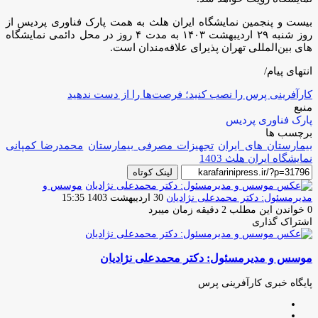
بیست و پنجمین نمایشگاه ایران هلث به همت پارک فناوری پردیس از
روز شنبه ۲۹ اردیبهشت ۱۴۰۳ به مدت ۴ روز در محل دائمی نمایشگاه
های بین‌المللی تهران پذیرای علاقه‌مندان است.
انتهای پیام/
کارآفرینی پرس را نصب کنید؛ فرصت‌ها را از دست ندهید
منبع
پارک فناوری پردیس
برچسب ها
بیمارستان های ایران
تجهیزات مصرفی بیمارستان‌
محمدرضا کمپانی
نمایشگاه ایران هلث 1403
لینک کوتاه
موسس و
ارسال
مدیرمسئول: دکتر محمدعلی نژادیان
30 اردیبهشت 1403 15:35
ایمیل
0
خواندن این مطلب 2 دقیقه زمان میبرد
اشتراک گذاری
چاپ
فیس
توئیتر
واتس
تلگرام
لینکدین
اشتراک
(X)
آپ
بوک
گذاری
موسس و مدیرمسئول: دکتر محمدعلی نژادیان
از
طریق
ایمیل
پایگاه خبری کارآفرینی پرس
وبسایت
لینکدین