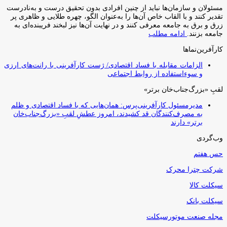
مسئولان و سازمان‌ها نباید از چنین افرادی بدون تحقیق درست و به‌نادرست
تقدیر کنند و با القاب خاص آ‌ن‌ها را به‌عنوان الگو، چهره طلایی و ظاهری پر
زرق و برق به جامعه معرفی کنند و در نهایت آن‌ها نیز لبخند فریبنده‌ای به
جامعه بزنند.
ادامه مطلب
کارآفرین‌نماها
الزامات مقابله با فساد اقتصادی/ ژست کارآفرینی با رانت‌های ارزی
و سوءاستفاده از روابط اجتماعی
لقبِ «بزرگ‌جناب‌خان برتر»
مدیرمسئول کارآفرینی‌پرس: همان‌هایی که با فساد اقتصادی و ظلم
به مصرف‌کنندگان قد کشیدند، امروز عطشِ لقبِ «بزرگ‌جناب‌خان
برتر» دارند
وب‌گردی
حس هفتم
شرکت چترا محرک
سیکلت کالا
سیکلت بانک
مجله صنعت موتورسیکلت