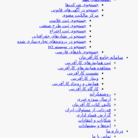
جستجوی شرکت‌ها
جستجو در آگهی‌های قانونی
مرکز مالکیت معنوی
جستجوی ثبت علامت
جستجوی ثبت طرح صنعتی
جستجوی ثبت اختراع
جستجو در نشان‌های جغرافیایی
جستجو در پرونده‌های تجاری‌سازی شده
جستجو در سیستم pct
جستجوی نام‌های فارسی
سامانه جامع کارآفرینان
ثبت همایش‌های کارآفرینی
مشاهده همایش‌های کارآفرینی
نشست کارآفرینی
وبینار کارآفرینی
همایش و رویداد کارآفرینی
کارگاه کارآفرینی
روشنفکرانه
ارسال سوژه‌ خبری
تالیف کتاب کارآفرینان
قدردانی از مسئولان ایران
گزارش فساد اداری
شکایات و انتقادات
ایده‌ها و پیشنهادات
درباره ما
تماس با ما