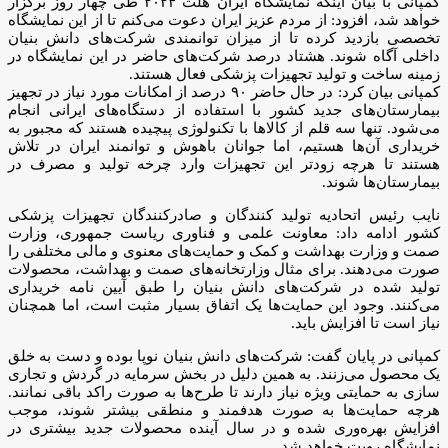
کمپانی با بیان اینکه نمایشگاه ایران هلث ۲۰۲۴ طی چهار روز برگزار
خواهد شد، افزود: از مردم عزیز ایران دعوت می‌کنم تا از این نمایشگاه
تخصصی بازدید کرده تا از میزان توانمندی‌ شرکت‌های دانش بنیان
داخلی آگاه شوند. هشتاد درصد شرکت‌های حاضر در این نمایشگاه در
زمینه ساخت و تولید تجهیزات پزشکی فعال هستند.
کمپانی بیان کرد: در حال حاضر ۹۰ درصد از امکانات مورد نیاز در تجهیز
بیمارستان‌های جدید کشور با استفاده از دستگاه‌های ایرانی انجام
می‌شود. تنها سه قلم از کالاها با تکنولوژی پیچیده هستند که مجبور به
خریداری آن‌ها هستیم، اما جوانان باهوش و توانمند ایران در تلاش
هستند تا هرچه زودتر این تجهیزات وارد چرخه تولید و مصرف در
بیمارستان‌ها شوند.
نایب رئیس اتحادیه تولید کنندگان و صادرکنندگان تجهیزات پزشکی
کشور ادامه داد: معاونت علمی و فناوری ریاست جمهوری، وزارت
صمت و وزارت بهداشت و کمک‌ و حمایت‌های معنوی و مالی مختلفی را
صورت می‌دهند. برای مثال وزارتخانه‌های صمت و بهداشت، محصولات
تولید شده در شرکت‌های دانش بنیان را طبق آیین نامه خریداری
می‌کنند‌. وجود این حمایت‌ها یک اتفاق بسیار مثبت است، اما همچنان
نیاز است تا افزایش باید.
کمپانی در پایان گفت: شرکت‌های دانش بنیان نوپا بوده و دست به خلق
یک محصول می‌زنند. به همین دلیل در بخش سرمایه در گردش و تجاری
سازی به حمایتی ویژه نیاز دارند تا طرح‌ها به صورت راکد باقی نمانند.
هرچه حمایت‌ها به صورت هدفمند و منطقی بیشتر شوند، موجب
افزایش بهره‌وری شده و در سال آینده محصولات جدید بیشتری در
نمایشگاه رویت خواهد شد.