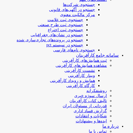
جستجوی شرکت‌ها
جستجو در آگهی‌های قانونی
مرکز مالکیت معنوی
جستجوی ثبت علامت
جستجوی ثبت طرح صنعتی
جستجوی ثبت اختراع
جستجو در نشان‌های جغرافیایی
جستجو در پرونده‌های تجاری‌سازی شده
جستجو در سیستم pct
جستجوی نام‌های فارسی
سامانه جامع کارآفرینان
ثبت همایش‌های کارآفرینی
مشاهده همایش‌های کارآفرینی
نشست کارآفرینی
وبینار کارآفرینی
همایش و رویداد کارآفرینی
کارگاه کارآفرینی
روشنفکرانه
ارسال سوژه‌ خبری
تالیف کتاب کارآفرینان
قدردانی از مسئولان ایران
گزارش فساد اداری
شکایات و انتقادات
ایده‌ها و پیشنهادات
درباره ما
تماس با ما