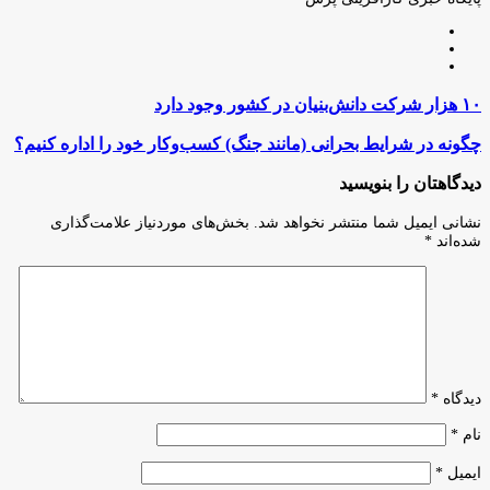
وبسایت
لینکدین
اینستاگرام
۱۰
۱۰ هزار شرکت دانش‌بنیان در کشور وجود دارد
هزار
شرکت
چگونه
چگونه در شرایط بحرانی (مانند جنگ) کسب‌و‌کار خود را اداره کنیم؟
دانش‌بنیان
در
در
شرایط
دیدگاهتان را بنویسید
کشور
بحرانی
وجود
(مانند
نشانی ایمیل شما منتشر نخواهد شد.
بخش‌های موردنیاز علامت‌گذاری
دارد
جنگ)
شده‌اند
*
کسب‌و‌کار
خود
را
اداره
کنیم؟
دیدگاه
*
نام
*
ایمیل
*