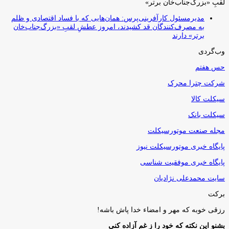
لقبِ «بزرگ‌جناب‌خان برتر»
مدیرمسئول کارآفرینی‌پرس: همان‌هایی که با فساد اقتصادی و ظلم
به مصرف‌کنندگان قد کشیدند، امروز عطشِ لقبِ «بزرگ‌جناب‌خان
برتر» دارند
وب‌گردی
حس هفتم
شرکت چترا محرک
سیکلت کالا
سیکلت بانک
مجله صنعت موتورسیکلت
پایگاه خبری موتورسیکلت نیوز
پایگاه خبری موفقیت شناسی
سایت محمدعلی نژادیان
برکت
رزقی خوبه كه مهر و امضاء خدا پاش باشه!
بشنو این نکته که خود را ز غم آزاده کنی