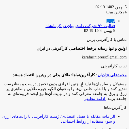
5 بهمن 1402 02:19
همچنین ببینید
بستن
ایران
فعالیت ۹۲ شرکت دانش‌بنیان در کرمانشاه
5 بهمن 1402 02:19
تماس با کارآفرینی پرس
اولین و تنها رسانه برخط اختصاصی کارآفرینی در ایران
karafarinipress@gmail.com
نقاب کارآفرینی
محمدعلی نژادیان
: کارآفرین‌نماها؛ طلای بدلی در ویترین اقتصاد هستند
مسئولان و سازمان‌ها نباید از چنین افرادی بدون تحقیق درست و به‌نادرست
تقدیر کنند و با القاب خاص آ‌ن‌ها را به‌عنوان الگو، چهره طلایی و ظاهری پر
زرق و برق به جامعه معرفی کنند و در نهایت آن‌ها نیز لبخند فریبنده‌ای به
جامعه بزنند.
ادامه مطلب
کارآفرین‌نماها
الزامات مقابله با فساد اقتصادی/ ژست کارآفرینی با رانت‌های ارزی
و سوءاستفاده از روابط اجتماعی