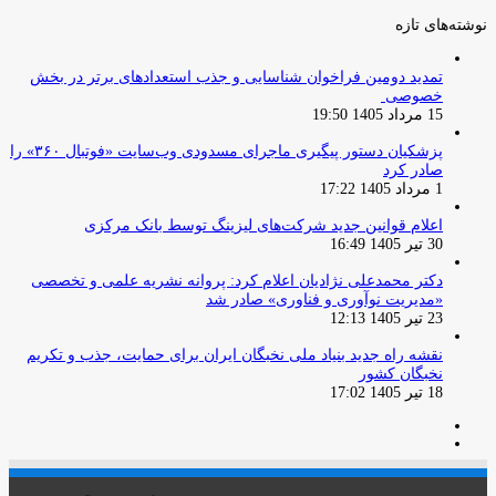
نوشته‌های تازه
تمدید دومین فراخوان شناسایی و جذب استعدادهای برتر در بخش
خصوصی
15 مرداد 1405 19:50
پزشکیان دستور پیگیری ماجرای مسدودی وب‌سایت «فوتبال ۳۶۰» را
صادر کرد
1 مرداد 1405 17:22
اعلام قوانین جدید شرکت‌های لیزینگ توسط بانک مرکزی
30 تیر 1405 16:49
دکتر محمدعلی نژادیان اعلام کرد: پروانه نشریه علمی و تخصصی
«مدیریت نوآوری و فناوری» صادر شد
23 تیر 1405 12:13
نقشه راه جدید بنیاد ملی نخبگان ایران برای حمایت، جذب و تکریم
نخبگان کشور
18 تیر 1405 17:02
صفحه
صفحه
قبلی
بعدی