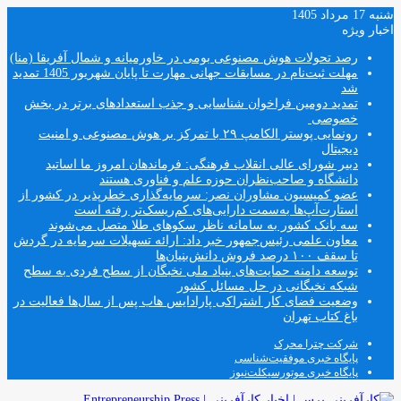
شنبه 17 مرداد 1405
اخبار ویژه
رصد تحولات هوش مصنوعی بومی در خاورمیانه و شمال آفریقا (منا)
مهلت ثبت‌نام در مسابقات جهانی مهارت تا پایان شهریور 1405 تمدید
شد
تمدید دومین فراخوان شناسایی و جذب استعدادهای برتر در بخش
خصوصی
رونمایی پوستر الکامپ ۲۹ با تمرکز بر هوش مصنوعی و امنیت
دیجیتال
دبیر شورای عالی انقلاب فرهنگی: فرماندهان امروز ما اساتید
دانشگاه و صاحب‌نظران حوزه علم و فناوری هستند
عضو کمیسیون مشاوران نصر: سرمایه‌گذاری خطرپذیر در کشور از
استارت‌آپ‌ها به‌سمت دارایی‌های کم‌ریسک‌تر رفته است
سه بانک کشور به سامانه ناظر سکوهای طلا متصل می‌شوند
معاون علمی رئیس‌جمهور خبر داد: ارائه تسهیلات سرمایه در گردش
تا سقف ۱۰۰ درصد فروش دانش‌بنیان‌ها
توسعه دامنه حمایت‌های بنیاد ملی نخبگان از سطح فردی به سطح
شبکه نخبگانی در حل مسائل کشور
وضعیت فضای کار اشتراکی پارادایس هاب پس از سال‌ها فعالیت در
باغ کتاب تهران
شرکت چترا محرک
پایگاه خبری موفقیت‌شناسی
پایگاه خبری موتورسیکلت‌نیوز