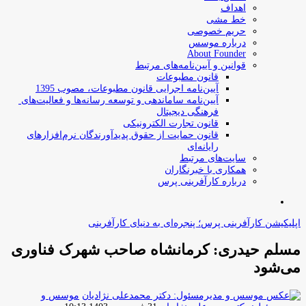
اهداف
خط مشی
حریم خصوصی
درباره موسس
About Founder
قوانین و آیین‌نامه‌های مرتبط
‌قانون مطبوعات
آیین‌نامه اجرایی قانون مطبوعات، مصوب 1395
آیین‌نامه سامان­دهی و توسعه رسانه­‌ها و فعالیت‌­های
فرهنگی دیجیتال
قانون تجارت الکترونیکی
قانون حمایت از حقوق پدیدآورندگان نرم‌افزارهای
رایانه‌ای
سایت‌های مرتبط
همکاری با خبرنگاران
درباره کارآفرینی پرس
جستجو
برای
اپلیکیشن کارآفرینی پرس؛ پنجره‌ای به دنیای کارآفرینی
مسلم حیدری: کرمانشاه صاحب شهرک فناوری
می‌شود
موسس و