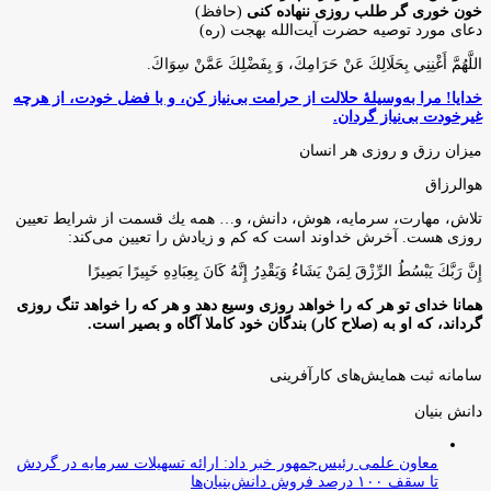
خون خوری گر طلب روزی ننهاده کنی
(حافظ)
دعای مورد توصیه حضرت آیت‌الله بهجت (ره)
اللَّهُمَّ أَغْنِنِي بِحَلَالِكَ عَنْ حَرَامِكَ، وَ بِفَضْلِكَ عَمَّنْ سِوَاكَ‏.
خدایا! مرا به‌وسیلۀ حلالت از حرامت بی‌نیاز کن، و با فضل خودت، از هرچه
غیرخودت بی‌نیاز گردان.
میزان رزق و روزی هر انسان
هوالرزاق
تلاش، مهارت، سرمايه، هوش، دانش، و… همه يك قسمت از شرايط تعيين
روزى هست. آخرش خداوند است كه كم و زيادش را تعيين مى‌كند:
إِنَّ رَبَّكَ يَبْسُطُ الرِّزْقَ لِمَنْ يَشَاءُ وَيَقْدِرُ إِنَّهُ كَانَ بِعِبَادِهِ خَبِيرًا بَصِيرًا
همانا خدای تو هر که را خواهد روزی وسیع دهد و هر که را خواهد تنگ روزی
گرداند، که او به (صلاح کار) بندگان خود کاملا آگاه و بصیر است.
سامانه ثبت همایش‌های کارآفرینی
دانش‌ بنیان‌
معاون علمی رئیس‌جمهور خبر داد: ارائه تسهیلات سرمایه در گردش
تا سقف ۱۰۰ درصد فروش دانش‌بنیان‌ها