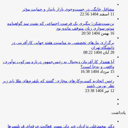
مشاغل خانگی در جست‌وجوی بازار پایدار و حمایت مؤثر
11 اسفند 1404 22:56
بن‌بست‌شکن؛ پیگیری یک فرصت اجتماعی که پشت سد گواهینامه
موتورسواری زنان متوقف مانده بود
16 بهمن 1404 20:50
برگزاری پنل‌های تخصصی به مناسبت هفته جهانی کارآفرینی در
دانشگاه تهران
28 آبان 1404 08:22
آیا هشدار کارآفرینان دیجیتال به رئیس‌جمهور درباره سرکوب نوآوری،
واقعی و به‌جا است؟
15 مرداد 1404 16:38
‏رئیس اتحادیه کسب‌وکارهای مجازی: گفتند که پلتفرم‌های طلا باید زیر
نظر بورس باشند
12 تیر 1404 23:38
صفحه
صفحه
قبلی
بعدی
یادداشت
دکتر محمدعلی نژادیان خبر داد: مسیر فعالیت حرفه‌ای فریلنسرها