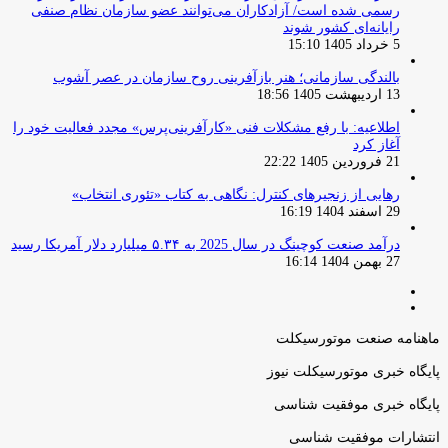
رسمی شده است/ آزادکاران می‌توانند عضو سازمان نظام صنفی
رایانه‌ای کشور شوند
5 خرداد 1405 15:10
بالندگی سازمانی؛ هنر بازآفرینی روح سازمان در عصر آشوب
13 اردیبهشت 1405 18:56
اطلاعیه: با رفع مشکلات فنی «کارآفرینی‌پرس» مجدد فعالیت خود را
آغاز کرد
21 فروردین 1405 22:22
رهایی از زنجیرهای کنترل: نگاهی به کتاب «تئوری انتخاب»
29 اسفند 1404 16:19
درآمد صنعت کوچینگ در سال 2025 به ۵.۳۴ میلیارد دلار آمریکا رسید
27 بهمن 1404 16:14
صفحه
صفحه
قبلی
بعدی
ماهنامه صنعت موتورسیکلت
پایگاه خبری موتورسیکلت نیوز
پایگاه خبری موفقیت شناسی
انتشارات موفقیت شناسی