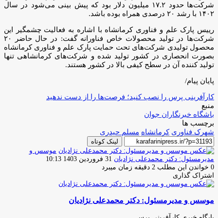
شرکت‌ها حدود ۱۷.۲ میلیون دلار بود که پیش بینی می‌شود در سال
۱۴۰۲ با رشد ۲۰ درصدی همراه بوده باشد.
رییس پارک علم و فناوری کرمانشاه با اشاره به فعالیت چشمگیر این
شرکت‌ها در تولید محصولات خاص فناورانه گفت: در حال حاضر ۲۰
محصول تولیدی شرکت‌های تحت حمایت پارک علم و فناوری کرمانشاه
بصورت انحصاری در کشور تولید شده و شرکت‌های کرمانشاهی تنها
تولید کننده آن در سطح کیفی بالا در کشور هستند.
پایان پیام/
کارآفرینی پرس را نصب کنید؛ فرصت‌ها را از دست ندهید
منبع
باشگاه خبرنگاران جوان
برچسب ها
شهرک فناوری
کرمانشاه
مسلم حیدری
لینک کوتاه
موسس و
ارسال
مدیرمسئول: دکتر محمدعلی نژادیان
31 فروردین 1403 10:13
ایمیل
0
خواندن این مطلب 2 دقیقه زمان میبرد
اشتراک گذاری
چاپ
فیس
توئیتر
واتس
تلگرام
لینکدین
اشتراک
(X)
آپ
بوک
گذاری
موسس و مدیرمسئول: دکتر محمدعلی نژادیان
از
طریق
ایمیل
پایگاه خبری کارآفرینی پرس