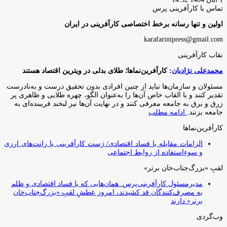
تماس با کارآفرینی پرس
اولین و تنها رسانه برخط اختصاصی کارآفرینی در ایران
karafarinipress@gmail.com
نقاب کارآفرینی
محمدعلی نژادیان
: کارآفرین‌نماها؛ طلای بدلی در ویترین اقتصاد هستند
مسئولان و سازمان‌ها نباید از چنین افرادی بدون تحقیق درست و به‌نادرست
تقدیر کنند و با القاب خاص آ‌ن‌ها را به‌عنوان الگو، چهره طلایی و ظاهری پر
زرق و برق به جامعه معرفی کنند و در نهایت آن‌ها نیز لبخند فریبنده‌ای به
جامعه بزنند.
ادامه مطلب
کارآفرین‌نماها
الزامات مقابله با فساد اقتصادی/ ژست کارآفرینی با رانت‌های ارزی
و سوءاستفاده از روابط اجتماعی
لقبِ «بزرگ‌جناب‌خان برتر»
مدیرمسئول کارآفرینی‌پرس: همان‌هایی که با فساد اقتصادی و ظلم
به مصرف‌کنندگان قد کشیدند، امروز عطشِ لقبِ «بزرگ‌جناب‌خان
برتر» دارند
وب‌گردی