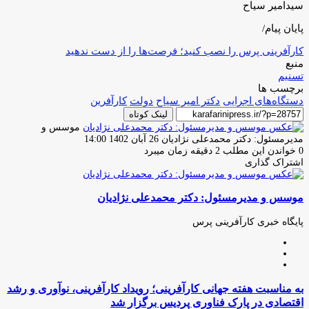
سیدامیر سیاح
پایان پیام/
کارآفرینی پرس را نصب کنید؛ فرصت‌ها را از دست ندهید
منبع
تسنیم
برچسب ها
دستگاه‌های اجرایی
دکتر امیر سیاح
دولت
کارآفرین
لینک کوتاه
موسس و
ارسال
مدیرمسئول: دکتر محمدعلی نژادیان
26 آبان 1402 14:00
ایمیل
0
خواندن این مطلب 2 دقیقه زمان میبرد
اشتراک گذاری
چاپ
فیس
توئیتر
واتس
تلگرام
لینکدین
اشتراک
(X)
آپ
بوک
گذاری
موسس و مدیرمسئول: دکتر محمدعلی نژادیان
از
طریق
ایمیل
پایگاه خبری کارآفرینی پرس
وبسایت
لینکدین
اینستاگرام
به
به مناسبت هفته جهانی کارآفرینی؛ رویداد کارآفرینی، نوآوری و رشد
مناسبت
اقتصادی در پارک فناوری پردیس برگزار شد