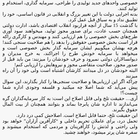
خصوصی واحدهای جدید تولیدی را طراحی، سرمایه گذاری، استخدام و
تولید کنند.
بدنه اجرایی دولت با این تغییر بزرگ و انقلابی در قانون اساسی، خود را
تطبیق نداد و به سیاق قبل عمل کرد.
با گذشت 15 سال از آنچه قراربود انقلاب اقتصادی باشد، ادارت دولتی
همچنان حسب عادت، برای صدور مجوز تولید، میخواهند سود آوری
طرح‌های بخش خصوصی را هم ارزیابی کنند و مهندس و کارگری راکه
قرار است بخش خصوصی حقوقش را بدهد را هم صلاحیت سنجی کنند!
هرچه بهشان میگوییم ایشان سرمایه گذار بخش خصوصی است و
میخواهد با سرمایه خودش طرح را اجراکند، به خرج مدیران و
دیوانسالاران دولتی نمیرود و حرف خودشان را میزنند: من باید قبل از
صدور مجوز، صلاحیت متقاضی مجوز و نیروهایش را ارزیابی کنم!
البته خودشان در دل میدانند کارشان اشتباه است ولی خود را آن راه
میزنند
چراکه اگر این ارزیابی‌ها‌ و صلاحیت سنجی‌ها را کنار بگذارند، این سوال
پیش می‌آید که شما اصلا چه میکنید و فلسفه وجودی اداره شما
چیست؟!
آری… حقیقت تلخ ولی قابل اصلاح این است: به کار سرمایه‌گذاران گره
می‌اندازند تا اداره شان پابرجا بماند و بتوانند همچنان از بیت المال
حقوق بگیرند.
این حقیقت تلخ، حتما قابل اصلاح است. اصلاحش کمی درد دارد.
تحمل درد، برای عاملان تحریم داخلی و “کارآفرین آزاران” خواهد بود
ولی راحتی و لذتش را کارآفرینان و مردمی که استخدام میشوند و
سفره شان پرتر میشود، خواهند چشید.