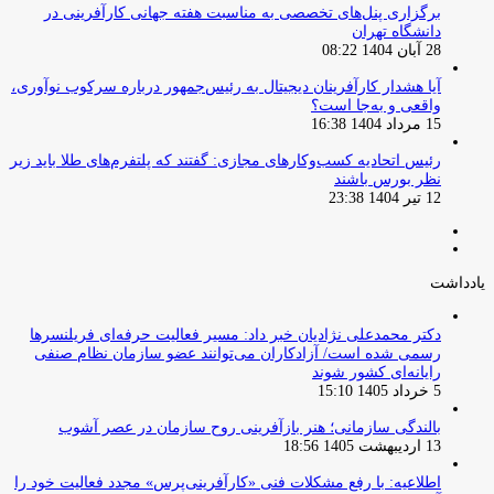
برگزاری پنل‌های تخصصی به مناسبت هفته جهانی کارآفرینی در
دانشگاه تهران
28 آبان 1404 08:22
آیا هشدار کارآفرینان دیجیتال به رئیس‌جمهور درباره سرکوب نوآوری،
واقعی و به‌جا است؟
15 مرداد 1404 16:38
‏رئیس اتحادیه کسب‌وکارهای مجازی: گفتند که پلتفرم‌های طلا باید زیر
نظر بورس باشند
12 تیر 1404 23:38
صفحه
صفحه
قبلی
بعدی
یادداشت
دکتر محمدعلی نژادیان خبر داد: مسیر فعالیت حرفه‌ای فریلنسرها
رسمی شده است/ آزادکاران می‌توانند عضو سازمان نظام صنفی
رایانه‌ای کشور شوند
5 خرداد 1405 15:10
بالندگی سازمانی؛ هنر بازآفرینی روح سازمان در عصر آشوب
13 اردیبهشت 1405 18:56
اطلاعیه: با رفع مشکلات فنی «کارآفرینی‌پرس» مجدد فعالیت خود را