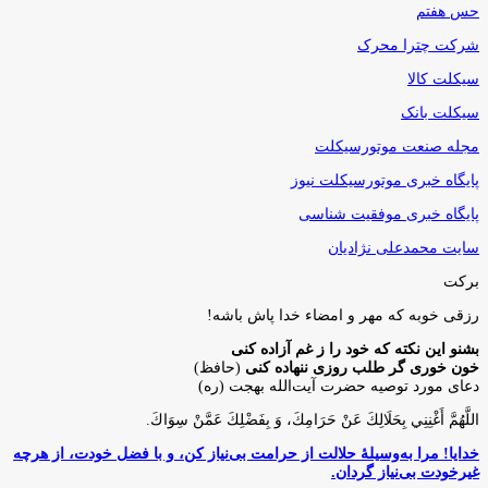
حس هفتم
شرکت چترا محرک
سیکلت کالا
سیکلت بانک
مجله صنعت موتورسیکلت
پایگاه خبری موتورسیکلت نیوز
پایگاه خبری موفقیت شناسی
سایت محمدعلی نژادیان
برکت
رزقی خوبه كه مهر و امضاء خدا پاش باشه!
بشنو این نکته که خود را ز غم آزاده کنی
خون خوری گر طلب روزی ننهاده کنی
(حافظ)
دعای مورد توصیه حضرت آیت‌الله بهجت (ره)
اللَّهُمَّ أَغْنِنِي بِحَلَالِكَ عَنْ حَرَامِكَ، وَ بِفَضْلِكَ عَمَّنْ سِوَاكَ‏.
خدایا! مرا به‌وسیلۀ حلالت از حرامت بی‌نیاز کن، و با فضل خودت، از هرچه
غیرخودت بی‌نیاز گردان.