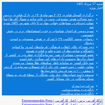
شنبه 17 مرداد 1405
اخبار ویژه
برگزاری المپیک فناوری ۲۰۲۶ مهرماه ۱۴۰۵ در پارک فناوری پردیس
رصد تحولات هوش مصنوعی بومی در خاورمیانه و شمال آفریقا (منا)
مهلت ثبت‌نام در مسابقات جهانی مهارت تا پایان شهریور 1405 تمدید
شد
تمدید دومین فراخوان شناسایی و جذب استعدادهای برتر در بخش
خصوصی
رونمایی پوستر الکامپ ۲۹ با تمرکز بر هوش مصنوعی و امنیت
دیجیتال
دبیر شورای عالی انقلاب فرهنگی: فرماندهان امروز ما اساتید
دانشگاه و صاحب‌نظران حوزه علم و فناوری هستند
عضو کمیسیون مشاوران نصر: سرمایه‌گذاری خطرپذیر در کشور از
استارت‌آپ‌ها به‌سمت دارایی‌های کم‌ریسک‌تر رفته است
سه بانک کشور به سامانه ناظر سکوهای طلا متصل می‌شوند
معاون علمی رئیس‌جمهور خبر داد: ارائه تسهیلات سرمایه در گردش
تا سقف ۱۰۰ درصد فروش دانش‌بنیان‌ها
توسعه دامنه حمایت‌های بنیاد ملی نخبگان از سطح فردی به سطح
شبکه نخبگانی در حل مسائل کشور
شرکت چترا محرک
پایگاه خبری موفقیت‌شناسی
پایگاه خبری موتورسیکلت‌نیوز