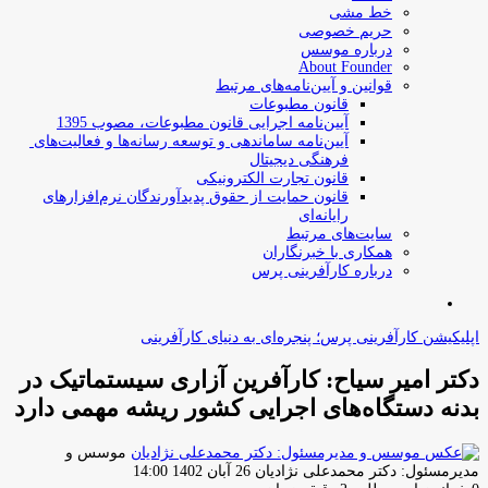
خط مشی
حریم خصوصی
درباره موسس
About Founder
قوانین و آیین‌نامه‌های مرتبط
‌قانون مطبوعات
آیین‌نامه اجرایی قانون مطبوعات، مصوب 1395
آیین‌نامه سامان­دهی و توسعه رسانه­‌ها و فعالیت‌­های
فرهنگی دیجیتال
قانون تجارت الکترونیکی
قانون حمایت از حقوق پدیدآورندگان نرم‌افزارهای
رایانه‌ای
سایت‌های مرتبط
همکاری با خبرنگاران
درباره کارآفرینی پرس
جستجو
برای
اپلیکیشن کارآفرینی پرس؛ پنجره‌ای به دنیای کارآفرینی
دکتر امیر سیاح: کارآفرین آزاری سیستماتیک در
بدنه دستگاه‌های اجرایی کشور ریشه مهمی دارد
موسس و
ارسال
مدیرمسئول: دکتر محمدعلی نژادیان
26 آبان 1402 14:00