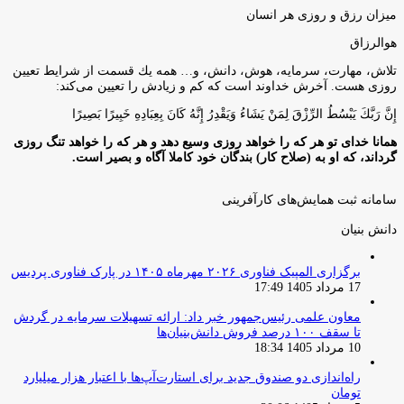
میزان رزق و روزی هر انسان
هوالرزاق
تلاش، مهارت، سرمايه، هوش، دانش، و… همه يك قسمت از شرايط تعيين
روزى هست. آخرش خداوند است كه كم و زيادش را تعيين مى‌كند:
إِنَّ رَبَّكَ يَبْسُطُ الرِّزْقَ لِمَنْ يَشَاءُ وَيَقْدِرُ إِنَّهُ كَانَ بِعِبَادِهِ خَبِيرًا بَصِيرًا
همانا خدای تو هر که را خواهد روزی وسیع دهد و هر که را خواهد تنگ روزی
گرداند، که او به (صلاح کار) بندگان خود کاملا آگاه و بصیر است.
سامانه ثبت همایش‌های کارآفرینی
دانش‌ بنیان‌
برگزاری المپیک فناوری ۲۰۲۶ مهرماه ۱۴۰۵ در پارک فناوری پردیس
17 مرداد 1405 17:49
معاون علمی رئیس‌جمهور خبر داد: ارائه تسهیلات سرمایه در گردش
تا سقف ۱۰۰ درصد فروش دانش‌بنیان‌ها
10 مرداد 1405 18:34
راه‌اندازی دو صندوق جدید برای استارت‌آپ‌ها با اعتبار هزار میلیارد
تومان