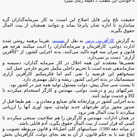
ایمیل
0
خواندن این مطلب 2 دقیقه زمان میبرد
حقیقت تلخ ولی قابل اصلاح این است: به کار سرمایه‌گذاران گره
میاندارند تا اداره شان پابرجا بماند و بتوانند همچنان از بیت المال
حقوق بگیرند.
به گزارش
کارآفرینی پرس
به نقل از
تسنیم
، تقریبا برهمه روشن شده
ادارت دولتی، کارآفرینان و سرمایه‌گذاران را اذیت میکنند هرچه هم
قانون و سران سه قوه تاکید می‌کنند، بدنه اجرایی کشور، از “کاآفرین
آزاری” دست بر نمی‌دارد.
بعضی‌ها معتقدند این همه اخلال در کار سرمایه گذاران، دسیسه و
سازماندهی شده است تا تحریم داخلی مکمل تحریم خارجی عمل کند.
نمیخواهم این فرضیه را نفی کنم اما فکرمیکنم کارآفرین آزاری
سیسماتیک در بدنه اجرایی کشور، ریشه و دلیل مهمتری دارد.
تا بیست سی سال پیش، دولت مسئول تولید همه چیز در کشور بود.
شرکتهای ریز و درشت دولتی، مهندس و کارگر استخدام میکردند تا
کالا و خدمت تولید کنند.
بدنه اجرایی کشور در وزارتخانه های صنایع و معادن و… هم طبعا قبل از
صدور مجوز برای طرحهای جدید تولیدی، سود آوری آنها را ارزیابی
میکردند تا بیت المال هدر نرود.
در همان ادارات، مهندس و کارگرش را هم صلاحیت سنجی میکردند تا
کسی که قرار است از بیت المال حقوق بگیرد، آدم قابلی باشد.
در میانه دهه 1380، سیاستهای کلی اصل44 و قانون مربوطه تصویب و
ابلاغ شد تا به حکم قانون، از آن به بعد بجای دولت، کارآفرینان بخش