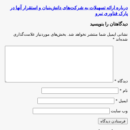
هفته
جهانی
درباره
درباره ارائه تسهیلات به شرکت‌های دانش‌بنیان و استقرار آنها در
کارآفرینی؛
ارائه
پارک فناوری نیرو
رویداد
تسهیلات
کارآفرینی،
به
دیدگاهتان را بنویسید
نوآوری
شرکت‌های
و
دانش‌بنیان
نشانی ایمیل شما منتشر نخواهد شد.
بخش‌های موردنیاز علامت‌گذاری
رشد
و
شده‌اند
*
اقتصادی
استقرار
در
آنها
پارک
در
فناوری
پارک
پردیس
فناوری
برگزار
نیرو
شد
دیدگاه
*
نام
*
ایمیل
*
وب‌ سایت