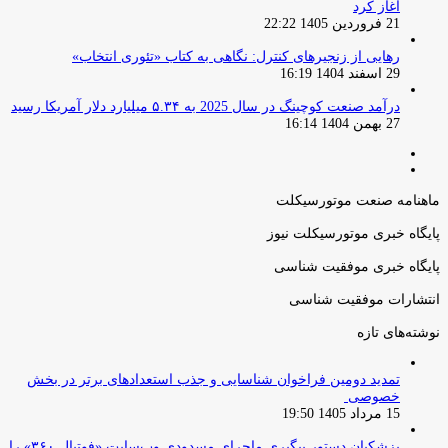
آغاز کرد
21 فروردین 1405 22:22
رهایی از زنجیرهای کنترل: نگاهی به کتاب «تئوری انتخاب»
29 اسفند 1404 16:19
درآمد صنعت کوچینگ در سال 2025 به ۵.۳۴ میلیارد دلار آمریکا رسید
27 بهمن 1404 16:14
صفحه
صفحه
قبلی
بعدی
ماهنامه صنعت موتورسیکلت
پایگاه خبری موتورسیکلت نیوز
پایگاه خبری موفقیت شناسی
انتشارات موفقیت شناسی
نوشته‌های تازه
تمدید دومین فراخوان شناسایی و جذب استعدادهای برتر در بخش
خصوصی
15 مرداد 1405 19:50
پزشکیان دستور پیگیری ماجرای مسدودی وب‌سایت «فوتبال ۳۶۰» را