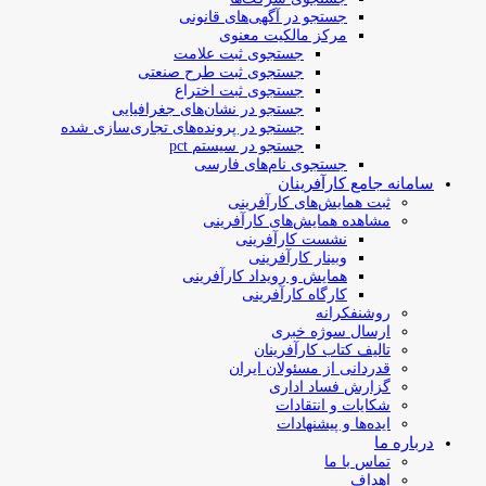
جستجو در آگهی‌های قانونی
مرکز مالکیت معنوی
جستجوی ثبت علامت
جستجوی ثبت طرح صنعتی
جستجوی ثبت اختراع
جستجو در نشان‌های جغرافیایی
جستجو در پرونده‌های تجاری‌سازی شده
جستجو در سیستم pct
جستجوی نام‌های فارسی
سامانه جامع کارآفرینان
ثبت همایش‌های کارآفرینی
مشاهده همایش‌های کارآفرینی
نشست کارآفرینی
وبینار کارآفرینی
همایش و رویداد کارآفرینی
کارگاه کارآفرینی
روشنفکرانه
ارسال سوژه‌ خبری
تالیف کتاب کارآفرینان
قدردانی از مسئولان ایران
گزارش فساد اداری
شکایات و انتقادات
ایده‌ها و پیشنهادات
درباره ما
تماس با ما
اهداف