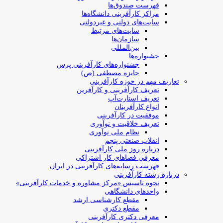
فهرست صندوق‌ها
مراکز کارآفرینی دانشگاه‌ها
سایت‌های دولتی و غیردولتی
سایت‌های مرتبط
سازمان‌ها
بین‌المللی
جشنواره‌ها
جشنواره‌های کارآفرینی‌ پرس
جایزه مصطفی (ص)
تعاریف مهم در حوزه کارآفرینی
تعریف کارآفرینی و کارآفرین
تعریف استارت‌آپ
انواع کارآفرینان
موفقیت در کارآفرینی
تعریف خلاقیت و نوآوری
نظام ملی نوآوری
انقلاب صنعتی پنجم
درباره روز ملی کارآفرینی
معرفی فضاهای کار اشتراکی
فهرست رسانه‌های کارآفرینی در ایران
درباره رشته کارآفرینی
نحوه تاسیس «مرکز مشاوره و خدمات کارآفرینی»
واحدهای دانشگاهی
مقطع کارشناسی ارشد
مقطع دکتری
معرفی دکتری کارآفرینی