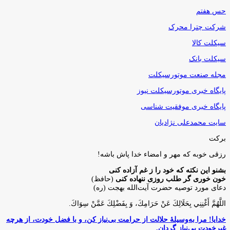
حس هفتم
شرکت چترا محرک
سیکلت کالا
سیکلت بانک
مجله صنعت موتورسیکلت
پایگاه خبری موتورسیکلت نیوز
پایگاه خبری موفقیت شناسی
سایت محمدعلی نژادیان
برکت
رزقی خوبه كه مهر و امضاء خدا پاش باشه!
بشنو این نکته که خود را ز غم آزاده کنی
خون خوری گر طلب روزی ننهاده کنی
(حافظ)
دعای مورد توصیه حضرت آیت‌الله بهجت (ره)
اللَّهُمَّ أَغْنِنِي بِحَلَالِكَ عَنْ حَرَامِكَ، وَ بِفَضْلِكَ عَمَّنْ سِوَاكَ‏.
خدایا! مرا به‌وسیلۀ حلالت از حرامت بی‌نیاز کن، و با فضل خودت، از هرچه
غیرخودت بی‌نیاز گردان.