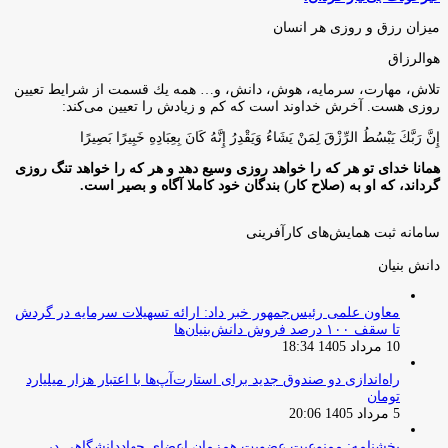
میزان رزق و روزی هر انسان
هوالرزاق
تلاش، مهارت، سرمايه، هوش، دانش، و… همه يك قسمت از شرايط تعيين
روزى هست. آخرش خداوند است كه كم و زيادش را تعيين مى‌كند:
إِنَّ رَبَّكَ يَبْسُطُ الرِّزْقَ لِمَنْ يَشَاءُ وَيَقْدِرُ إِنَّهُ كَانَ بِعِبَادِهِ خَبِيرًا بَصِيرًا
همانا خدای تو هر که را خواهد روزی وسیع دهد و هر که را خواهد تنگ روزی
گرداند، که او به (صلاح کار) بندگان خود کاملا آگاه و بصیر است.
سامانه ثبت همایش‌های کارآفرینی
دانش‌ بنیان‌
معاون علمی رئیس‌جمهور خبر داد: ارائه تسهیلات سرمایه در گردش
تا سقف ۱۰۰ درصد فروش دانش‌بنیان‌ها
10 مرداد 1405 18:34
راه‌اندازی دو صندوق جدید برای استارت‌آپ‌ها با اعتبار هزار میلیارد
تومان
5 مرداد 1405 20:06
بخشنامه: ممنوعیت عضویت همزمان اعضای جهاددانشگاهی در