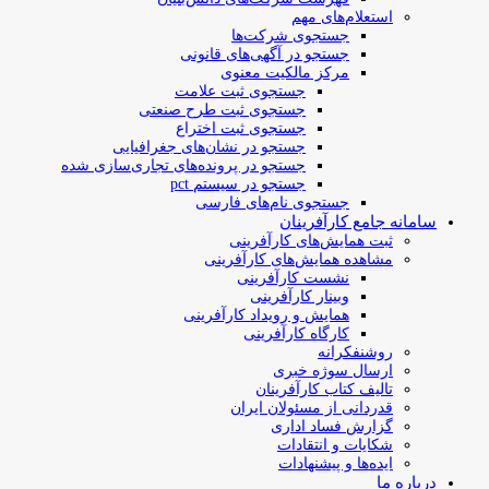
استعلام‌های مهم
جستجوی شرکت‌ها
جستجو در آگهی‌های قانونی
مرکز مالکیت معنوی
جستجوی ثبت علامت
جستجوی ثبت طرح صنعتی
جستجوی ثبت اختراع
جستجو در نشان‌های جغرافیایی
جستجو در پرونده‌های تجاری‌سازی شده
جستجو در سیستم pct
جستجوی نام‌های فارسی
سامانه جامع کارآفرینان
ثبت همایش‌های کارآفرینی
مشاهده همایش‌های کارآفرینی
نشست کارآفرینی
وبینار کارآفرینی
همایش و رویداد کارآفرینی
کارگاه کارآفرینی
روشنفکرانه
ارسال سوژه‌ خبری
تالیف کتاب کارآفرینان
قدردانی از مسئولان ایران
گزارش فساد اداری
شکایات و انتقادات
ایده‌ها و پیشنهادات
درباره ما