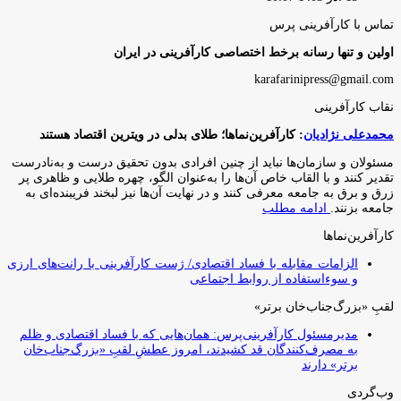
تماس با کارآفرینی پرس
اولین و تنها رسانه برخط اختصاصی کارآفرینی در ایران
karafarinipress@gmail.com
نقاب کارآفرینی
محمدعلی نژادیان
: کارآفرین‌نماها؛ طلای بدلی در ویترین اقتصاد هستند
مسئولان و سازمان‌ها نباید از چنین افرادی بدون تحقیق درست و به‌نادرست
تقدیر کنند و با القاب خاص آ‌ن‌ها را به‌عنوان الگو، چهره طلایی و ظاهری پر
زرق و برق به جامعه معرفی کنند و در نهایت آن‌ها نیز لبخند فریبنده‌ای به
جامعه بزنند.
ادامه مطلب
کارآفرین‌نماها
الزامات مقابله با فساد اقتصادی/ ژست کارآفرینی با رانت‌های ارزی
و سوءاستفاده از روابط اجتماعی
لقبِ «بزرگ‌جناب‌خان برتر»
مدیرمسئول کارآفرینی‌پرس: همان‌هایی که با فساد اقتصادی و ظلم
به مصرف‌کنندگان قد کشیدند، امروز عطشِ لقبِ «بزرگ‌جناب‌خان
برتر» دارند
وب‌گردی