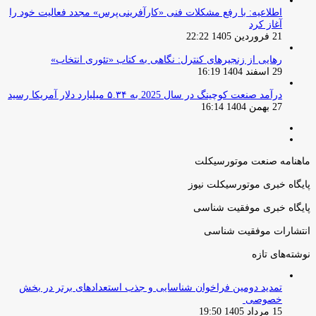
اطلاعیه: با رفع مشکلات فنی «کارآفرینی‌پرس» مجدد فعالیت خود را
آغاز کرد
21 فروردین 1405 22:22
رهایی از زنجیرهای کنترل: نگاهی به کتاب «تئوری انتخاب»
29 اسفند 1404 16:19
درآمد صنعت کوچینگ در سال 2025 به ۵.۳۴ میلیارد دلار آمریکا رسید
27 بهمن 1404 16:14
صفحه
صفحه
قبلی
بعدی
ماهنامه صنعت موتورسیکلت
پایگاه خبری موتورسیکلت نیوز
پایگاه خبری موفقیت شناسی
انتشارات موفقیت شناسی
نوشته‌های تازه
تمدید دومین فراخوان شناسایی و جذب استعدادهای برتر در بخش
خصوصی
15 مرداد 1405 19:50