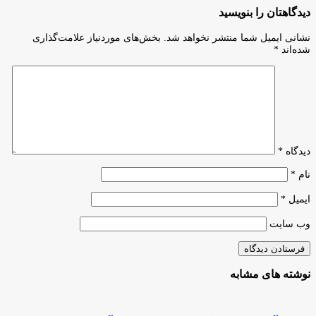
ویژه
برای
دیدگاهتان را بنویسید
رییس
ایجاد
جمهور
کسب‌وکار
نشانی ایمیل شما منتشر نخواهد شد.
بخش‌های موردنیاز علامت‌گذاری
به
کودکان
شده‌اند
*
موضوع
و
تحقق
نوجوانان
اعتبارات
بودجه‌ای
رشد
تولید
و
اشتغال»
دیدگاه
*
نام
*
ایمیل
*
وب‌ سایت
نوشته های مشابه