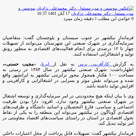
موسس و
ارسال
مدیرمسئول: دکتر محمدعلی نژادیان
17 آبان 1401 10:37
ایمیل
0
خواندن این مطلب 1 دقیقه زمان میبرد
فرماندار نیکشهر در جنوب سیستان و بلوچستان گفت: متقاضیان
سرمایه‌گذاری در شهرک صنعتی این شهرستان می‌توانند از تسهیلات
چهار تا ۱۲ درصدی برای انجام فعالیت‌های اقتصادی به منظور رونق
تولید و اشتغالزایی استفاده کنند.
به گزارش
کارآفرینی پرس
به نقل از
ایرنا
، «
مجیب حسنی»،
اظهارداشت: شهرک صنعتی نیکشهر در سال ۱۳۸۴ در زمینی به
مساحت ۱۰۰ هکتار همجوار محور ترانزیتی نیکشهر به ایرانشهر واقع
شده و می‌تواند نقش موثر و بسزایی در اشتغالزایی و کارآفرینی و
افزایش تولید داشته باشد.
وی با بیان اینکه هیچ محدودیتی در امر سرمایه‌گذاری و توسعه اشتغال
در شهرک صنعتی نیکشهر وجود ندارد، افزود: دارا بودن ظرفیت
اجتماعی و سیاسی، فارغ التحصیلان و اساتید دانشگاه و ظرفیت‌های
اقتصادی گوناگون در نیکشهر می‌تواند این منطقه را به یکی از نقاط
تحول اقتصادی در استان در راستای سیاست‌های اقتصاد مقاومتی در
امر تولید تبدیل کند.
فرماندار نیکشهر گفت: تسهیلات قابل پرداخت از محل اعتبارات داخلی