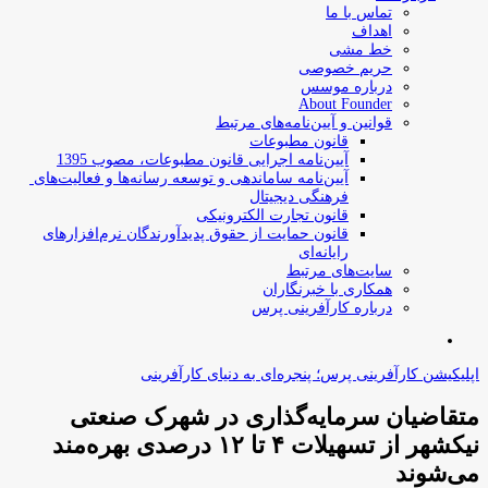
تماس با ما
اهداف
خط مشی
حریم خصوصی
درباره موسس
About Founder
قوانین و آیین‌نامه‌های مرتبط
‌قانون مطبوعات
آیین‌نامه اجرایی قانون مطبوعات، مصوب 1395
آیین‌نامه سامان­دهی و توسعه رسانه­‌ها و فعالیت‌­های
فرهنگی دیجیتال
قانون تجارت الکترونیکی
قانون حمایت از حقوق پدیدآورندگان نرم‌افزارهای
رایانه‌ای
سایت‌های مرتبط
همکاری با خبرنگاران
درباره کارآفرینی پرس
جستجو
برای
اپلیکیشن کارآفرینی پرس؛ پنجره‌ای به دنیای کارآفرینی
متقاضیان سرمایه‌گذاری در شهرک صنعتی
نیکشهر از تسهیلات ۴ تا ۱۲ درصدی بهره‌مند
می‌شوند