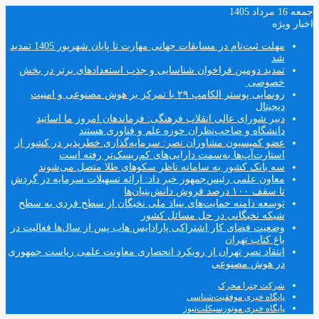
جمعه 16 مرداد 1405
اخبار ویژه
مهلت ثبت‌نام در مسابقات جهانی مهارت تا پایان شهریور 1405 تمدید
شد
تمدید دومین فراخوان شناسایی و جذب استعدادهای برتر در بخش
خصوصی
رونمایی پوستر الکامپ ۲۹ با تمرکز بر هوش مصنوعی و امنیت
دیجیتال
دبیر شورای عالی انقلاب فرهنگی: فرماندهان امروز ما اساتید
دانشگاه و صاحب‌نظران حوزه علم و فناوری هستند
عضو کمیسیون مشاوران نصر: سرمایه‌گذاری خطرپذیر در کشور از
استارت‌آپ‌ها به‌سمت دارایی‌های کم‌ریسک‌تر رفته است
سه بانک کشور به سامانه ناظر سکوهای طلا متصل می‌شوند
معاون علمی رئیس‌جمهور خبر داد: ارائه تسهیلات سرمایه در گردش
تا سقف ۱۰۰ درصد فروش دانش‌بنیان‌ها
توسعه دامنه حمایت‌های بنیاد ملی نخبگان از سطح فردی به سطح
شبکه نخبگانی در حل مسائل کشور
وضعیت فضای کار اشتراکی پارادایس هاب پس از سال‌ها فعالیت در
باغ کتاب تهران
انتقاد نصر تهران از رویکرد انحصاری معاونت علمی ریاست جمهوری
در هوش مصنوعی
شرکت چترا محرک
پایگاه خبری موفقیت‌شناسی
پایگاه خبری موتورسیکلت‌نیوز