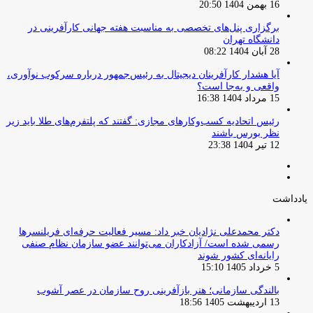
16 بهمن 1404 20:50
برگزاری پنل‌های تخصصی به مناسبت هفته جهانی کارآفرینی در
دانشگاه تهران
28 آبان 1404 08:22
آیا هشدار کارآفرینان دیجیتال به رئیس‌جمهور درباره سرکوب نوآوری،
واقعی و به‌جا است؟
15 مرداد 1404 16:38
‏رئیس اتحادیه کسب‌وکارهای مجازی: گفتند که پلتفرم‌های طلا باید زیر
نظر بورس باشند
12 تیر 1404 23:38
صفحه
صفحه
قبلی
بعدی
یادداشت
دکتر محمدعلی نژادیان خبر داد: مسیر فعالیت حرفه‌ای فریلنسرها
رسمی شده است/ آزادکاران می‌توانند عضو سازمان نظام صنفی
رایانه‌ای کشور شوند
5 خرداد 1405 15:10
بالندگی سازمانی؛ هنر بازآفرینی روح سازمان در عصر آشوب
13 اردیبهشت 1405 18:56