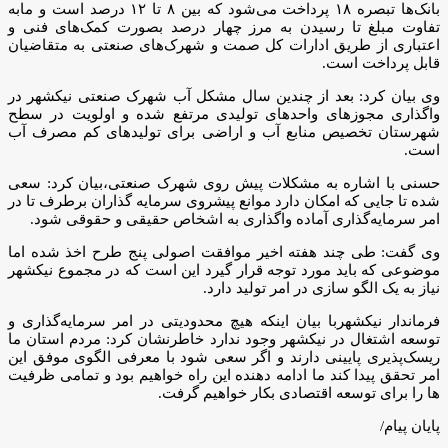
بانک‌ها تبصره ۱۸ پرداخت می‌شود که بین ۸ تا ۱۲ درصد است و مابه
تفاوت مبلغ تا رسیدن به مرز چهار درصد بصورت کمک‌های فنی و
اعتباری از طریق ادارات کل صمت و شهرک‌های صنعتی به متقاضیان
قابل پرداخت است.
وی بیان کرد: بعد از چندین سال مشکل آب شهرک صنعتی نیکشهر در
واگذاری مجوزهای واحدهای تولیدی مرتفع شده و اولویت در سطح
شهرستان تخصیص منابع آب و اراضی برای تولیدهای کم مصرف آب
است.
حسنی با اشاره به مشکلات پیش روی شهرک صنعتی،بیان کرد: سعی
شده تا جایی که امکان دارد موانع پیشروی سرمایه گذاران برطرف تا در
امر سرمایه‌گذاری آماده واگذاری به اشخاص حقیقی و حقوقی شود.
وی گفت: طی چند هفته اخیر موافقت اصولی پنج طرح اخذ شده اما
موضوعی که باید مورد توجه قرار گیرد این است که در مجموع نیکشهر
نیاز به یک الگو سازی در امر تولید دارد.
فرماندار نیکشهربا بیان اینکه هیچ محدودیتی در امر سرمایه‌گذاری و
توسعه اشتغال در نیکشهر وجود ندارد خاطرنشان کرد: مردم استان ما
ریسک‌پذیری پایینی دارند و اگر سعی شود با معرفی الگوی موفق این
امر تحقق پیدا کند ما ادامه دهنده این راه خواهیم بود و تمامی ظرفیت
ها را برای توسعه اقتصادی بکار خواهیم گرفت.
پایان پیام/