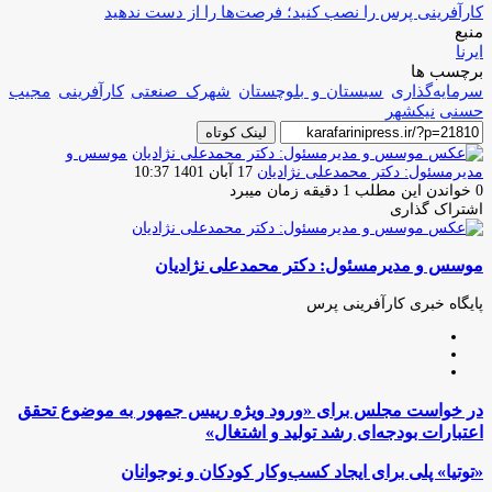
کارآفرینی پرس را نصب کنید؛ فرصت‌ها را از دست ندهید
منبع
ایرنا
برچسب ها
سرمایه‌گذاری
سیستان و بلوچستان
شهرک صنعتی
کارآفرینی
مجیب
حسنی
نیکشهر
لینک کوتاه
موسس و
ارسال
مدیرمسئول: دکتر محمدعلی نژادیان
17 آبان 1401 10:37
ایمیل
0
خواندن این مطلب 1 دقیقه زمان میبرد
اشتراک گذاری
چاپ
فیس
توئیتر
واتس
تلگرام
لینکدین
اشتراک
(X)
آپ
بوک
گذاری
موسس و مدیرمسئول: دکتر محمدعلی نژادیان
از
طریق
ایمیل
پایگاه خبری کارآفرینی پرس
وبسایت
لینکدین
اینستاگرام
در
در خواست مجلس برای «ورود ویژه رییس جمهور به موضوع تحقق
خواست
اعتبارات بودجه‌ای رشد تولید و اشتغال»
مجلس
برای
«توتیا»
«توتیا» پلی برای ایجاد کسب‌وکار کودکان و نوجوانان
«ورود
پلی